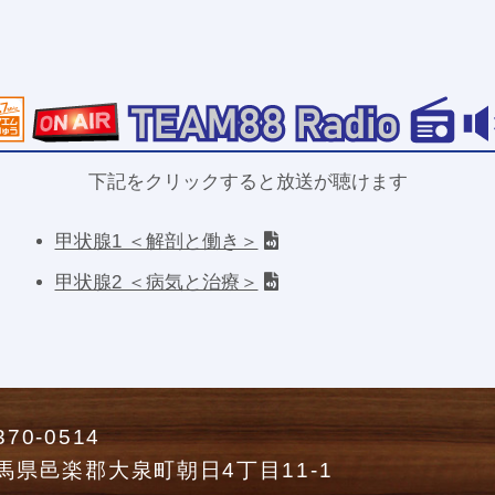
下記をクリックすると放送が聴けます
甲状腺1 ＜解剖と働き＞
甲状腺2 ＜病気と治療＞
70-0514
馬県邑楽郡大泉町朝日4丁目11-1